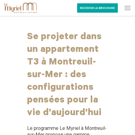
Passer au contenu
RECEVOIR LA BROCHURE
Me
Se projeter dans
un appartement
T3 à Montreuil-
sur-Mer : des
configurations
pensées pour la
vie d’aujourd’hui
Le programme Le Myriel à Montreuil-
sur-Mer propose une gamme